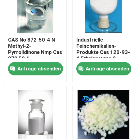
Produkte
Zwischenarzneimittel
CAS No 872-50-4 N-
Industrielle
Methyl-2-
Feinchemikalien-
Pyrrolidinone Nmp Cas
Produkte Cas 120-93-
Quaternäres Ammonium-Salz
872 50 4
4 Ethyleneurea 2-
Feinchemikalien-
Imidazolidinone
Anfrage absenden
Anfrage absenden
Produkte
Feinchemikalien-Produkte
Öl-und Gas-Produktions-Chemikalien
Kationisches Tensid
Nichtionogenes Tensid