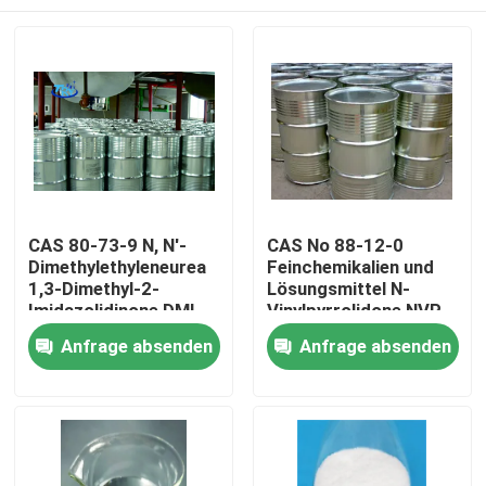
CAS 80-73-9 N, N'-
CAS No 88-12-0
Dimethylethyleneurea
Feinchemikalien und
1,3-Dimethyl-2-
Lösungsmittel N-
Imidazolidinone DMI
Vinylpyrrolidone NVP
Nach Hause
Anfrage absenden
Anfrage absenden
Über uns
Kontakte