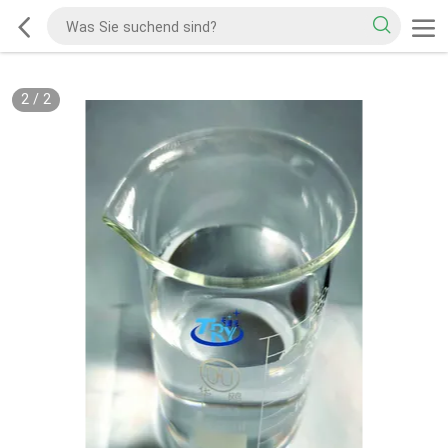
2
/
2