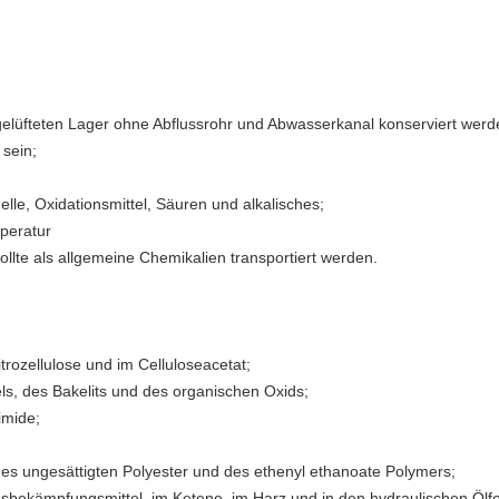
gelüfteten Lager ohne Abflussrohr und Abwasserkanal konserviert werd
 sein;
le, Oxidationsmittel, Säuren und alkalisches;
mperatur
ollte als allgemeine Chemikalien transportiert werden.
trozellulose und im Celluloseacetat;
tels, des Bakelits und des organischen Oxids;
imide;
, des ungesättigten Polyester und des ethenyl ethanoate Polymers;
ngsbekämpfungsmittel, im Ketene, im Harz und in den hydraulischen Öl