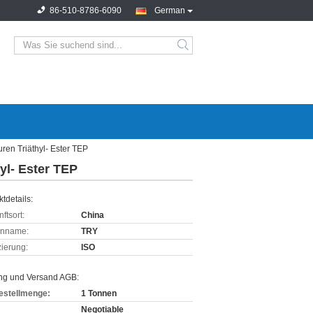
86-510-8786-6090
German
ren Triäthyl- Ester TEP
yl- Ester TEP
tdetails:
ftsort:
China
enname:
TRY
izierung:
ISO
ng und Versand AGB:
estellmenge:
1 Tonnen
Negotiable