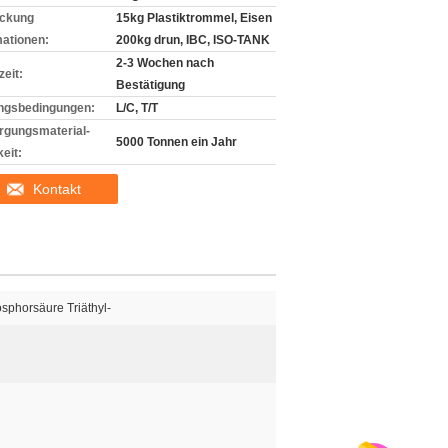
ckung
15kg Plastiktrommel, Eisen
mationen:
200kg drun, IBC, ISO-TANK
2-3 Wochen nach
zeit:
Bestätigung
ngsbedingungen:
L/C, T/T
rgungsmaterial-
5000 Tonnen ein Jahr
eit:
Kontakt
osphorsäure Triäthyl-