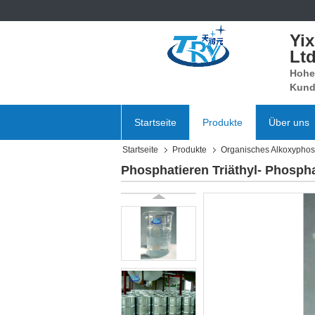
Yi
Ltd
Hohe 
Kund
Startseite
Produkte
Über uns
Startseite
Produkte
Organisches Alkoxyphos
Phosphatieren Triäthyl- Phospha