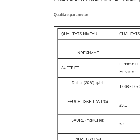
Qualitätsparameter
QUALITÄTS-NIVEAU
QUALITÄTS
INDEXNAME
Farblose un
AUFTRITT
Flüssigkeit
Dichte (20℃), g/ml
1.068~1.07
FEUCHTIGKEIT (WT %)
≤0.1
SÄURE (mgKOH/g)
≤0.1
INHALT (WT %)