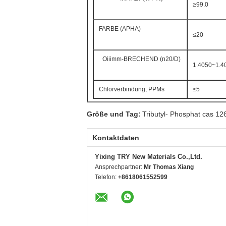
≥99.0
FARBE (APHA)
≤20
Oiiimm-BRECHEND (n20/D)
1.4050~1.4
Chlorverbindung, PPMs
≤5
Größe und Tag:
Tributyl- Phosphat cas 12
Kontaktdaten
Yixing TRY New Materials Co.,Ltd.
Ansprechpartner:
Mr Thomas Xiang
Telefon:
+8618061552599