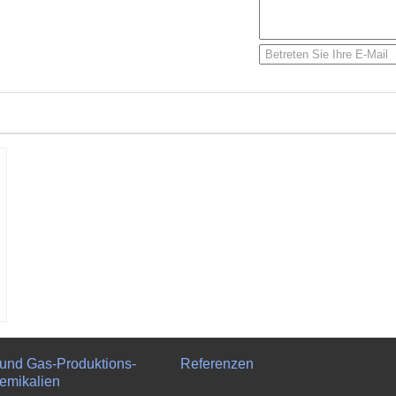
-und Gas-Produktions-
Referenzen
emikalien