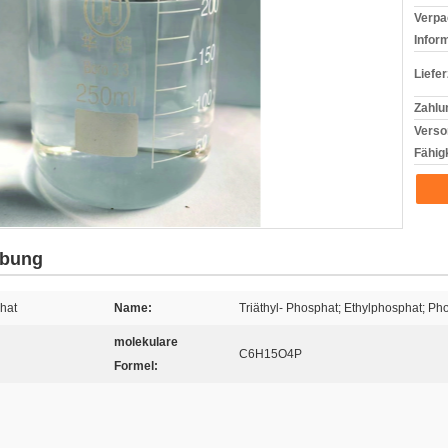
Verpa
Infor
Liefer
Zahlu
Verso
Fähigk
ibung
hat
Name:
Triäthyl- Phosphat; Ethylphosphat; Ph
molekulare
C6H15O4P
Formel: