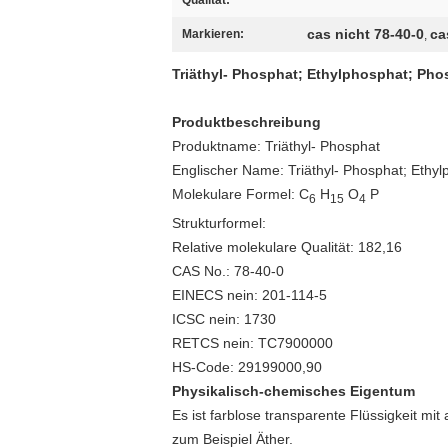
Qualität:
cas nicht 78-40-0
ca
Markieren:
,
Triäthyl- Phosphat; Ethylphosphat; Phosp
Produktbeschreibung
Produktname: Triäthyl- Phosphat
Englischer Name: Triäthyl- Phosphat; Ethylp
Molekulare Formel: C
H
O
P
6
15
4
Strukturformel:
Relative molekulare Qualität: 182,16
CAS No.: 78-40-0
EINECS nein: 201-114-5
ICSC nein: 1730
RETCS nein: TC7900000
HS-Code: 29199000,90
Physikalisch-chemisches Eigentum
Es ist farblose transparente Flüssigkeit m
zum Beispiel Äther.