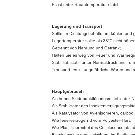
Es ist unter Raumtemperatur stabil.
Lagerung und Transport
Sollte im Dichtungsbehälter im kühlen und 
Lagertemperatur sollte als 35℃ nicht höher
Getrennt von Nahrung und Getränk;
Halten Sie es weg von Feuer und Wärmequel
Stabilität: stabil unter Normaldruck und Te
Transport: es ist ungefährliche Waren und s
Hauptgebrauch
Als hohes Siedepunktlösungsmittel in der Ni
Als Stabilisator des Insektenvertilgungsmit
Als Katalysator von Xylenisomeren, carbodi
Wie feuerverzögernd vom Polyester-Harz
Wie Plastifiziermittel des Celluloseacetats
Es wird weit in medizinischem, im Schädli