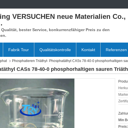
xing VERSUCHEN neue Materialien Co.,
.
Qualität, bester Service, konkurrenzfähiger Preis zu den
en.
Fabrik Tour
Qualitätskontrolle
Kontakt
Referenzen
phat
Phosphatieren Triäthyl- Phosphatäthyl CASs 78-40-0 phosphorhaltigen sau
täthyl CASs 78-40-0 phosphorhaltigen sauren Triäth
Produk
Herkun
Mark
Zertif
Zahlu
Min B
Preis: