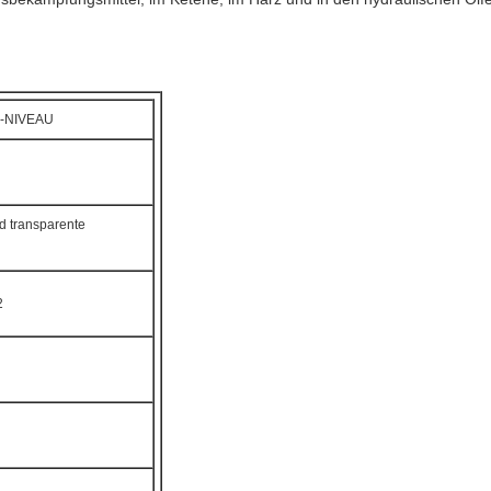
-NIVEAU
d transparente
2