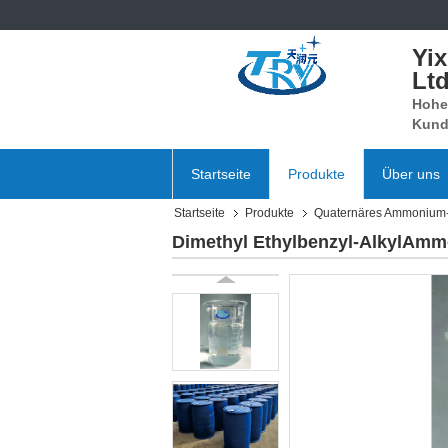
Yi
Ltd
Hohe 
Kund
Startseite
Produkte
Über uns
Startseite
Produkte
Quaternäres Ammonium
Dimethyl Ethylbenzyl-AlkylAm