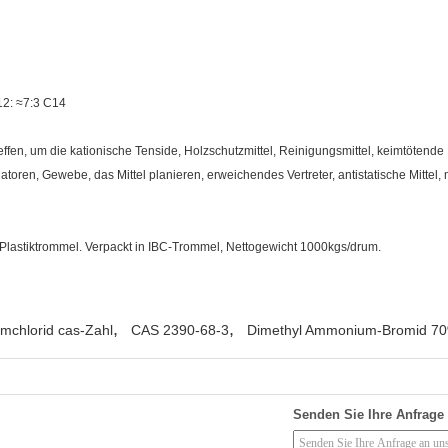
2: ≈7:3 C14
fen, um die kationische Tenside, Holzschutzmittel, Reinigungsmittel, keimtötende Mitt
ren, Gewebe, das Mittel planieren, erweichendes Vertreter, antistatische Mittel, m
Plastiktrommel. Verpackt in IBC-Trommel, Nettogewicht 1000kgs/drum.
,
,
mchlorid cas-Zahl
CAS 2390-68-3
Dimethyl Ammonium-Bromid 70
Senden Sie Ihre Anfrage 