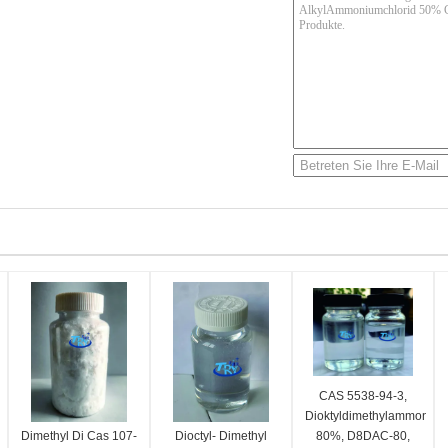
CAS 5538-94-3,
Dioktyldimethylammonium
Dimethyl Di Cas 107-
Dioctyl- Dimethyl
80%, D8DAC-80,