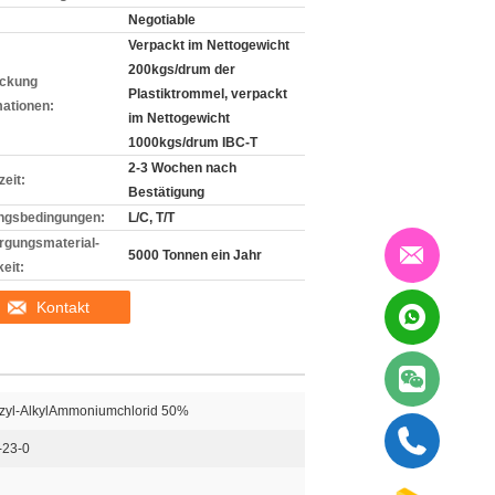
Negotiable
Verpackt im Nettogewicht
200kgs/drum der
ckung
Plastiktrommel, verpackt
mationen:
im Nettogewicht
1000kgs/drum IBC-T
2-3 Wochen nach
zeit:
Bestätigung
ngsbedingungen:
L/C, T/T
rgungsmaterial-
5000 Tonnen ein Jahr
eit:
Kontakt
nzyl-AlkylAmmoniumchlorid 50%
-23-0