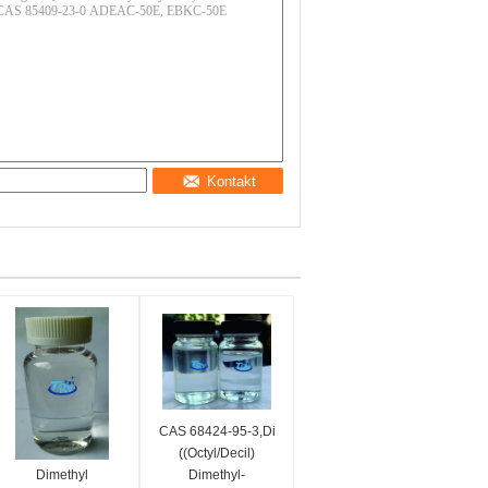
Kontakt
CAS 68424-95-3,Di
chlorid
((Octyl/Decil)
Dimethyl
Dimethyl-