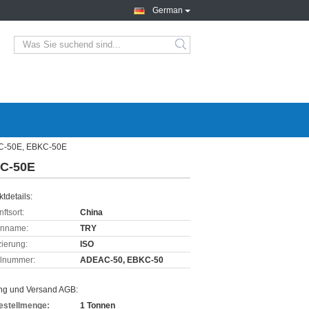
German
AC-50E, EBKC-50E
KC-50E
tdetails:
ftsort:
China
enname:
TRY
izierung:
ISO
lnummer:
ADEAC-50, EBKC-50
ng und Versand AGB:
estellmenge:
1 Tonnen