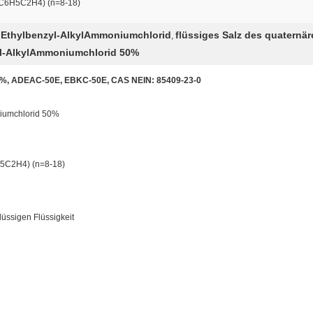
(C6H5C2H4) (n=8-18)
l Ethylbenzyl-AlkylAmmoniumchlorid
flüssiges Salz des quatern
,
yl-AlkylAmmoniumchlorid 50%
0%, ADEAC-50E, EBKC-50E, CAS NEIN: 85409-23-0
iumchlorid 50%
5C2H4) (n=8-18)
lüssigen Flüssigkeit