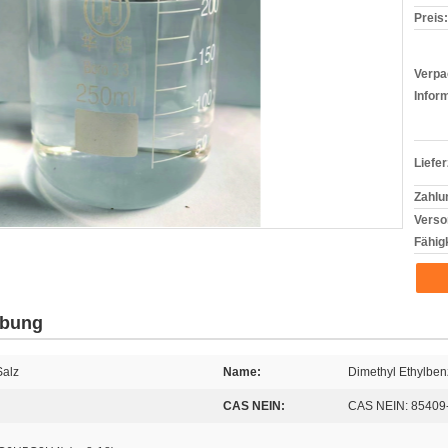
Preis:
Verpa
Infor
Liefer
Zahlu
Verso
Fähigk
ibung
alz
Name:
Dimethyl Ethylbe
CAS NEIN:
CAS NEIN: 85409