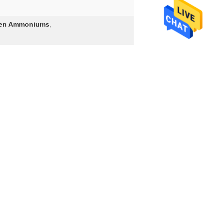
ären Ammoniums
,