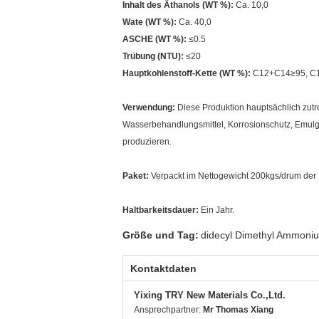
Inhalt des Äthanols (WT %)
:
Ca. 10,0
Wate
(WT %)
:
Ca. 40,0
ASCHE (WT %):
≤0.5
Trübung (NTU):
≤20
Hauptkohlenstoff-Kette (WT %):
C12+C14≥95, C1
Verwendung:
Diese Produktion hauptsächlich zutref
Wasserbehandlungsmittel, Korrosionschutz, Emulgato
produzieren.
Paket:
Verpackt im Nettogewicht 200kgs/drum der 
Haltbarkeitsdauer:
Ein Jahr.
Größe und Tag:
didecyl Dimethyl Ammoniu
Kontaktdaten
Yixing TRY New Materials Co.,Ltd.
Ansprechpartner:
Mr Thomas Xiang