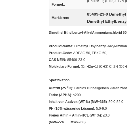
(CnH2n+1) (CH3) Cl 2N 
Formel::
85409-23-0 Dimethy
Markieren:
Dimethyl Ethylbenz
Dimethyl Ethylbenzyl-AlkylAmmoniumchlorid 5
Produkt-Name:
Dimethyl Ethylbenzyl-AlkylAmmon
Produkt-Code:
ADEAC-50, EBKC-50,
CAS NEIN:
85409-23-0
Molekulare Formel:
(CnH2n+1) (CH3) Cl 2N (C6H
Spezifikation:
0
Auftritt (25
C):
Farblos zur hellgelben klaren zähf
Farbe (APHA)
: ≤200
Inhalt von Actives (WT %) (MW=365)
: 50.0-52.0
PH (10% wässerige Lösung):
5.0-9.0
Freies Amin + Amin-HCL (WT %):
≤3.0
(MW=224 MW=260)