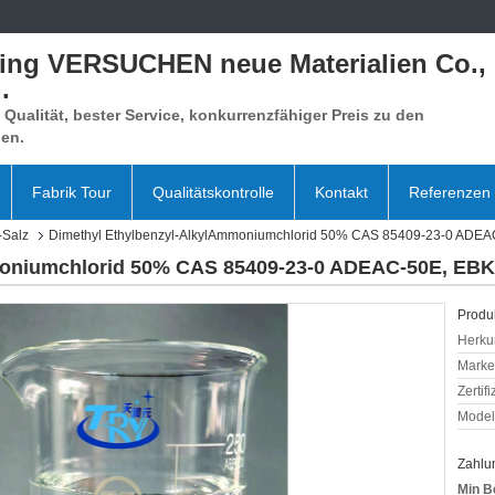
xing VERSUCHEN neue Materialien Co.,
.
Qualität, bester Service, konkurrenzfähiger Preis zu den
en.
Fabrik Tour
Qualitätskontrolle
Kontakt
Referenzen
-Salz
Dimethyl Ethylbenzyl-AlkylAmmoniumchlorid 50% CAS 85409-23-0 ADE
moniumchlorid 50% CAS 85409-23-0 ADEAC-50E, EB
Produk
Herkun
Mark
Zertif
Model
Zahlu
Min B