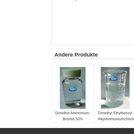
Andere Produkte
Dimethyl Ammonium-
Dimethyl Ethylbenzyl
Bromid 50%
AlkylAmmoniumchlori
D10DAB-50 CASs
80% ADEAC-80E
2390-68-3 Didecyl
EBKC-80E CASs
Klassifikation:
Klassifikation: