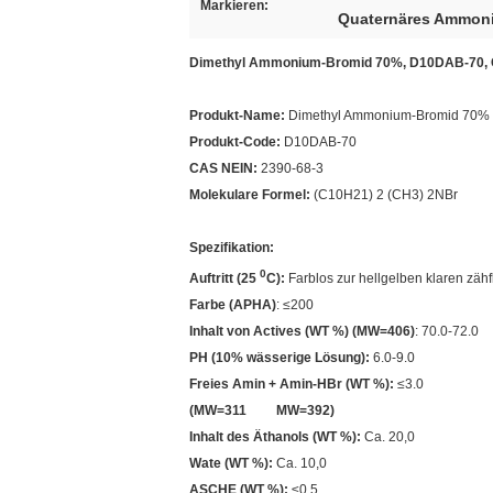
Markieren:
Quaternäres Ammoni
Dimethyl Ammonium-Bromid 70%, D10DAB-70, C
Produkt-Name:
Dimethyl Ammonium-Bromid 70% 
Produkt-Code:
D10DAB-70
CAS NEIN:
2390-68-3
Molekulare Formel:
(C10H21) 2 (CH3) 2NBr
Spezifikation:
0
Auftritt (25
C):
Farblos zur hellgelben klaren zähf
Farbe (APHA)
: ≤200
Inhalt von Actives (WT %) (MW=406)
: 70.0-72.0
PH (10% wässerige Lösung):
6.0-9.0
Freies Amin + Amin-HBr (WT %):
≤3.0
(MW=311 MW=392)
Inhalt des Äthanols (WT %)
:
Ca. 20,0
Wate
(WT %)
:
Ca. 10,0
ASCHE (WT %):
≤0.5