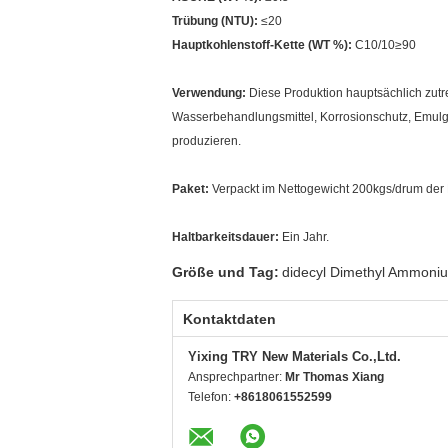
Trübung (NTU):
≤20
Hauptkohlenstoff-Kette (WT %):
C10/10≥90
Verwendung:
Diese Produktion hauptsächlich zutref
Wasserbehandlungsmittel, Korrosionschutz, Emulgato
produzieren.
Paket:
Verpackt im Nettogewicht 200kgs/drum der 
Haltbarkeitsdauer:
Ein Jahr.
Größe und Tag:
didecyl Dimethyl Ammoniu
Kontaktdaten
Yixing TRY New Materials Co.,Ltd.
Ansprechpartner:
Mr Thomas Xiang
Telefon:
+8618061552599