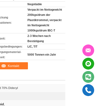
Negotiable
Verpackt im Nettogewicht
200kgs/drum der
ckung
Plastiktrommel, verpackt
mationen:
im Nettogewicht
1000kgs/drum IBC-T
2-3 Wochen nach
zeit:
Bestätigung
ngsbedingungen:
L/C, T/T
rgungsmaterial-
5000 Tonnen ein Jahr
eit:
Kontakt
d 70% Didecyl
mid
,