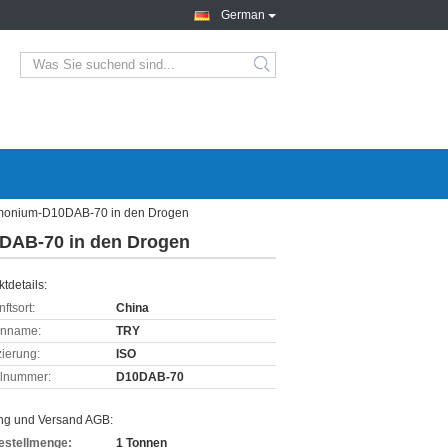
German
mmonium-D10DAB-70 in den Drogen
DAB-70 in den Drogen
tdetails:
ftsort:
China
enname:
TRY
izierung:
ISO
lnummer:
D10DAB-70
ng und Versand AGB:
estellmenge:
1 Tonnen