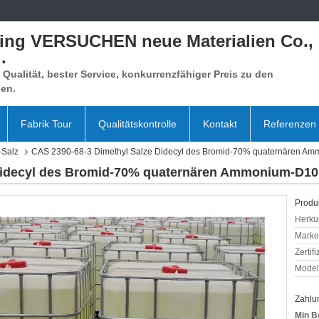
xing VERSUCHEN neue Materialien Co.,
.
Qualität, bester Service, konkurrenzfähiger Preis zu den
en.
Fabrik Tour
Qualitätskontrolle
Kontakt
Referenzen
-Salz
CAS 2390-68-3 Dimethyl Salze Didecyl des Bromid-70% quaternären A
 Didecyl des Bromid-70% quaternären Ammonium-D10
Produk
Herkun
Mark
Zertif
Model
Zahlu
Min B