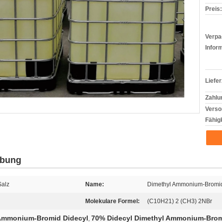
Preis:
Verpa
Infor
Liefer
Zahlu
Verso
Fähigk
ibung
alz
Name:
Dimethyl Ammonium-Bromi
Molekulare Formel:
(C10H21) 2 (CH3) 2NBr
 Ammonium-Bromid Didecyl
70% Didecyl Dimethyl Ammonium-Bro
,